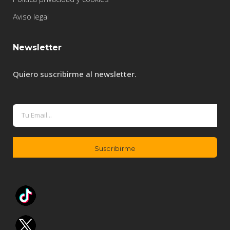
Aviso legal
Newsletter
Quiero suscribirme al newsletter.
A
l
t
e
r