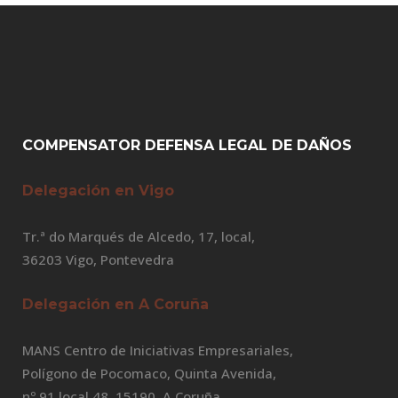
COMPENSATOR DEFENSA LEGAL DE DAÑOS
Delegación en Vigo
Tr.ª do Marqués de Alcedo, 17, local,
36203 Vigo, Pontevedra
Delegación en A Coruña
MANS Centro de Iniciativas Empresariales,
Polígono de Pocomaco, Quinta Avenida,
nº 91 local 48, 15190, A Coruña