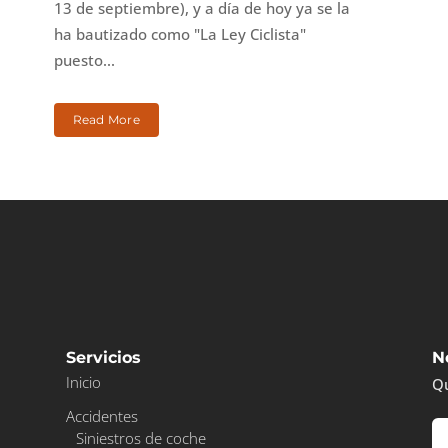
13 de septiembre), y a día de hoy ya se la
ha bautizado como "La Ley Ciclista"
puesto...
Read More
Servicios
N
Inicio
Qu
Accidentes
Siniestros de coche