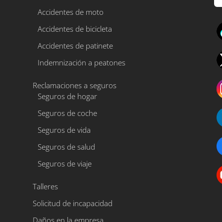
Accidentes de moto
A
Accidentes de bicicleta
l
Accidentes de patinete
t
e
Indemnización a peatones
r
Reclamaciones a seguros
n
Seguros de hogar
a
Seguros de coche
t
i
Seguros de vida
v
Seguros de salud
e
Seguros de viaje
:
Talleres
Solicitud de incapacidad
Daños en la empresa