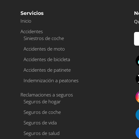
Servicios
N
Inicio
Qu
Accidentes
Siniestros de coche
Accidentes de moto
A
Accidentes de bicicleta
l
Accidentes de patinete
t
e
Indemnización a peatones
r
Reclamaciones a seguros
n
Seguros de hogar
a
Seguros de coche
t
i
Seguros de vida
v
Seguros de salud
e