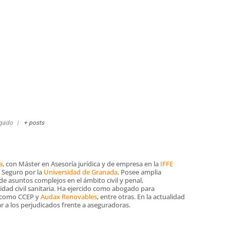
gado
|
+ posts
a
, con Máster en Asesoría jurídica y de empresa en la
IFFE
y Seguro por la
Universidad de Granada
. Posee amplia
de asuntos complejos en el ámbito civil y penal,
lidad civil sanitaria. Ha ejercido como abogado para
, como CCEP y
Audax Renovables
, entre otras. En la actualidad
ar a los perjudicados frente a aseguradoras.