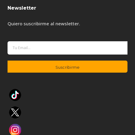
Newsletter
Quiero suscribirme al newsletter.
A
l
t
e
r
n
a