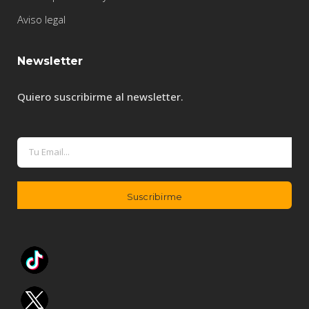
Aviso legal
Newsletter
Quiero suscribirme al newsletter.
A
l
t
e
r